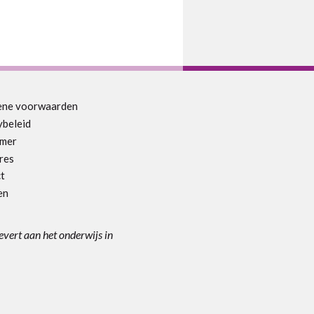
ene voorwaarden
ybeleid
imer
res
t
en
levert aan het onderwijs in