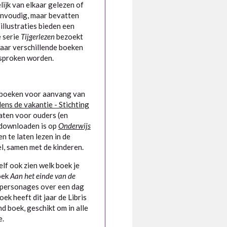
ijk van elkaar gelezen of
nvoudig, maar bevatten
illustraties bieden een
e serie
Tijgerlezen
bezoekt
aar verschillende boeken
sproken worden.
e boeken voor aanvang van
jdens de vakantie - Stichting
aten voor ouders (en
 downloaden is op
Onderwijs
en te laten lezen in de
el, samen met de kinderen.
elf ook zien welk boek je
oek
Aan het einde van de
1 personages over een dag
k heeft dit jaar de Libris
d boek, geschikt om in alle
e.