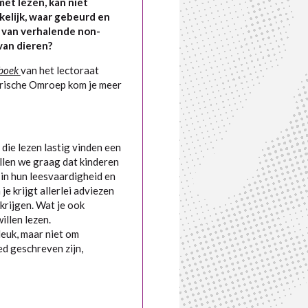
et lezen, kan niet
kelijk, waar gebeurd en
 van verhalende non-
 van dieren?
 boek
van het lectoraat
orische Omroep
kom je meer
 die lezen lastig vinden een
llen we graag dat kinderen
 in hun leesvaardigheid en
je krijgt allerlei adviezen
 krijgen. Wat je ook
illen lezen.
leuk, maar niet om
ed geschreven zijn,