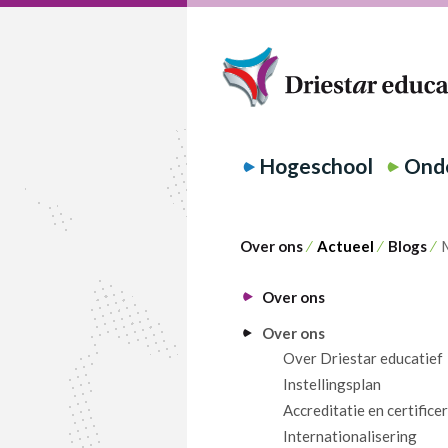
Hogeschool
Onde
Over ons
⁄
Actueel
⁄
Blogs
⁄
M
Over ons
Over ons
Over Driestar educatief
Instellingsplan
Accreditatie en certifice
Internationalisering