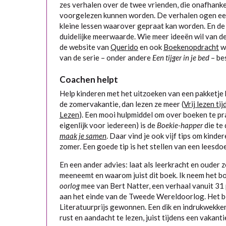
zes verhalen over de twee vrienden, die onafhankel
voorgelezen kunnen worden. De verhalen ogen ee
kleine lessen waarover gepraat kan worden. En de 
duidelijke meerwaarde. Wie meer ideeën wil van d
de website van
Querido
en ook
Boekenopdracht
w
van de serie – onder andere
Een tijger in je bed
– be
Coachen helpt
Help kinderen met het uitzoeken van een pakketj
de zomervakantie, dan lezen ze meer (
Vrij lezen ti
Lezen
). Een mooi hulpmiddel om over boeken te pr
eigenlijk voor iedereen) is de
Boekie-happer
die te
maak je samen
. Daar vind je ook vijf tips om kinder
zomer. Een goede tip is het stellen van een leesdo
En een ander advies: laat als leerkracht en ouder z
meeneemt en waarom juist dit boek. Ik neem het b
oorlog
mee van Bert Natter, een verhaal vanuit 3
aan het einde van de Tweede Wereldoorlog. Het boe
Literatuurprijs gewonnen. Een dik en indrukwekken
rust en aandacht te lezen, juist tijdens een vakanti