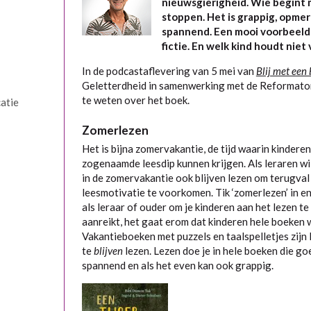
nieuwsgierigheid. Wie begint m
stoppen. Het is grappig, opmer
spannend. Een mooi voorbeeld
fictie. En welk kind houdt niet
In de podcastaflevering van 5 mei van
Blij met een
Geletterdheid in samenwerking met de Reformat
te weten over het boek.
atie
Zomerlezen
Het is bijna zomervakantie, de tijd waarin kinderen
zogenaamde leesdip kunnen krijgen. Als leraren wi
in de zomervakantie ook blijven lezen om terugval
leesmotivatie te voorkomen. Tik ‘zomerlezen’ in en 
als leraar of ouder om je kinderen aan het lezen te
aanreikt, het gaat erom dat kinderen hele boeken w
Vakantieboeken met puzzels en taalspelletjes zijn 
te
blijven
lezen. Lezen doe je in hele boeken die go
spannend en als het even kan ook grappig.