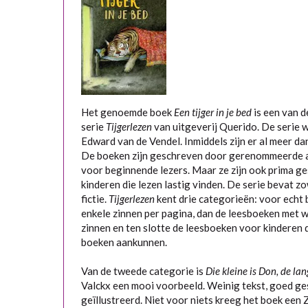
Het genoemde boek
Een tijger in je bed
is een van d
serie
Tijgerlezen
van uitgeverij Querido. De serie w
Edward van de Vendel. Inmiddels zijn er al meer dan
De boeken zijn geschreven door gerenommeerde a
voor beginnende lezers. Maar ze zijn ook prima g
kinderen die lezen lastig vinden. De serie bevat zow
fictie.
Tijgerlezen
kent drie categorieën: voor echt
enkele zinnen per pagina, dan de leesboeken met 
zinnen en ten slotte de leesboeken voor kinderen d
boeken aankunnen.
Van de tweede categorie is
Die kleine is Don, de lan
Valckx een mooi voorbeeld. Weinig tekst, goed ge
geïllustreerd. Niet voor niets kreeg het boek een 