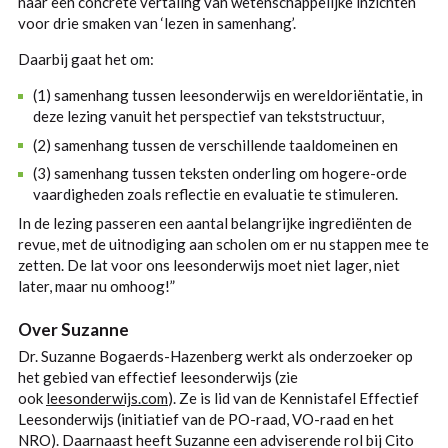
naar een concrete vertaling van wetenschappelijke inzichten
voor drie smaken van ‘lezen in samenhang’.
Daarbij gaat het om:
(1) samenhang tussen leesonderwijs en wereldoriëntatie, in
deze lezing vanuit het perspectief van tekststructuur,
(2) samenhang tussen de verschillende taaldomeinen en
(3) samenhang tussen teksten onderling om hogere-orde
vaardigheden zoals reflectie en evaluatie te stimuleren.
In de lezing passeren een aantal belangrijke ingrediënten de
revue, met de uitnodiging aan scholen om er nu stappen mee te
zetten. De lat voor ons leesonderwijs moet niet lager, niet
later, maar nu omhoog!”
Over Suzanne
Dr. Suzanne Bogaerds-Hazenberg werkt als onderzoeker op
het gebied van effectief leesonderwijs (zie
ook
leesonderwijs.com
). Ze is lid van de Kennistafel Effectief
Leesonderwijs (initiatief van de PO-raad, VO-raad en het
NRO). Daarnaast heeft Suzanne een adviserende rol bij Cito