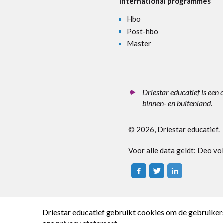
International programmes
Hbo
Post-hbo
Master
Driestar educatief is een 
binnen- en buitenland.
© 2026, Driestar educatief.
Voor alle data geldt: D
eo vo
Driestar educatief gebruikt cookies om de gebruikers
ons
privacy statement
.