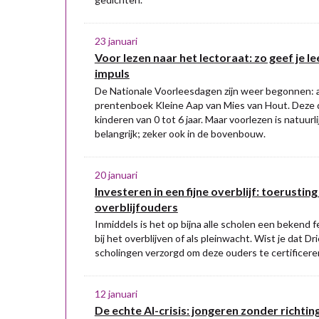
23 januari
Voor lezen naar het lectoraat: zo geef je l
impuls
De Nationale Voorleesdagen zijn weer begonnen: a
prentenboek Kleine Aap van Mies van Hout. Deze d
kinderen van 0 tot 6 jaar. Maar voorlezen is natuur
belangrijk; zeker ook in de bovenbouw.
20 januari
Investeren in een fijne overblijf: toerustin
overblijfouders
Inmiddels is het op bijna alle scholen een bekend
bij het overblijven of als pleinwacht. Wist je dat D
scholingen verzorgd om deze ouders te certificere
12 januari
De echte AI-crisis: jongeren zonder richtin