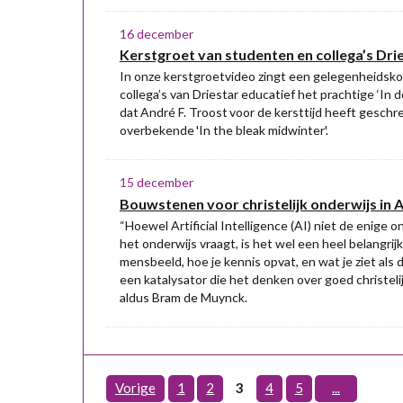
16 december
Kerstgroet van studenten en collega’s Dri
In onze kerstgroetvideo zingt een gelegenheidsk
collega’s van Driestar educatief het prachtige ‘In 
dat André F. Troost voor de kersttijd heeft geschr
overbekende 'In the bleak midwinter'.
15 december
Bouwstenen voor christelijk onderwijs in A
“Hoewel Artificial Intelligence (AI) niet de enige o
het onderwijs vraagt, is het wel een heel belangrijke
mensbeeld, hoe je kennis opvat, en wat je ziet als d
een katalysator die het denken over goed christelij
aldus Bram de Muynck.
Vorige
1
2
3
4
5
...