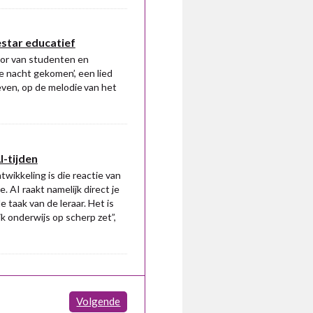
estar educatief
oor van studenten en
de nacht gekomen’, een lied
even, op de melodie van het
I-tijden
ntwikkeling is die reactie van
. AI raakt namelijk direct je
e taak van de leraar. Het is
k onderwijs op scherp zet”,
Volgende