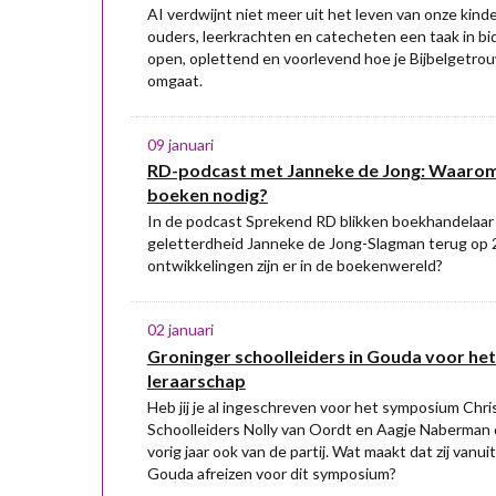
AI verdwijnt niet meer uit het leven van onze kin
ouders, leerkrachten en catecheten een taak in bi
open, oplettend en voorlevend hoe je Bijbelgetro
omgaat.
09 januari
RD-podcast met Janneke de Jong: Waarom 
boeken nodig?
In de podcast Sprekend RD blikken boekhandelaar 
geletterdheid Janneke de Jong-Slagman terug op 
ontwikkelingen zijn er in de boekenwereld?
02 januari
Groninger schoolleiders in Gouda voor het
leraarschap
Heb jij je al ingeschreven voor het symposium Chris
Schoolleiders Nolly van Oordt en Aagje Naberman 
vorig jaar ook van de partij. Wat maakt dat zij van
Gouda afreizen voor dit symposium?