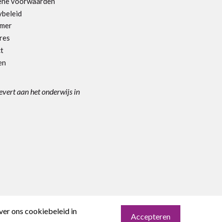
ene voorwaarden
ybeleid
imer
res
t
en
levert aan het onderwijs in
ver ons cookiebeleid in