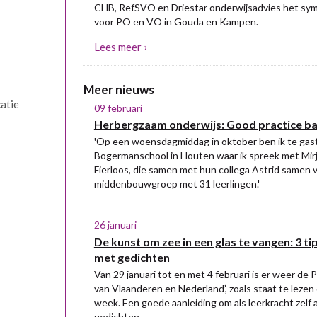
CHB, RefSVO en Driestar onderwijsadvies het s
voor PO en VO in Gouda en Kampen.
Lees meer ›
Meer nieuws
atie
09 februari
Herbergzaam onderwijs: Good practice ba
'Op een woensdagmiddag in oktober ben ik te gas
Bogermanschool in Houten waar ik spreek met Mir
Fierloos, die samen met hun collega Astrid samen v
middenbouwgroep met 31 leerlingen.'
26 januari
De kunst om zee in een glas te vangen: 3 ti
met gedichten
Van 29 januari tot en met 4 februari is er weer de
van Vlaanderen en Nederland’, zoals staat te leze
week. Een goede aanleiding om als leerkracht zelf 
gedichten.