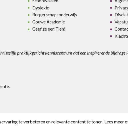
Schoolvakken
Algem
Dyslexie
Privac
Burgerschapsonderwijs
Discla
Gouwe Academie
Vacatu
Geef ze een Tien!
Contac
Klacht
christelijk praktijkgericht kenniscentrum dat een inspirerende bijdrage 
lente
.
ervaring te verbeteren en relevante content te tonen. Lees meer o