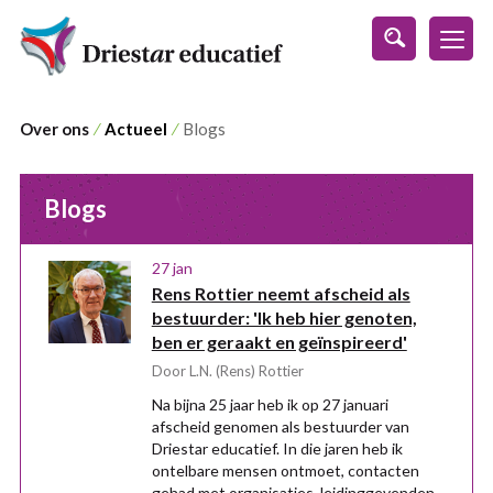
s
Over ons
⁄
Actueel
⁄
Blogs
Blogs
27 jan
Rens Rottier neemt afscheid als
bestuurder: 'Ik heb hier genoten,
ben er geraakt en geïnspireerd'
Door L.N. (Rens) Rottier
Na bijna 25 jaar heb ik op 27 januari
afscheid genomen als bestuurder van
Driestar educatief. In die jaren heb ik
ontelbare mensen ontmoet, contacten
gehad met organisaties, leidinggevenden,