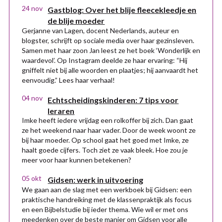
24 nov
Gastblog: Over het blije fleecekleedje en
de blije moeder
Gerjanne van Lagen, docent Nederlands, auteur en
blogster, schrijft op sociale media over haar gezinsleven.
Samen met haar zoon Jan leest ze het boek ‘Wonderlijk en
waardevol’. Op Instagram deelde ze haar ervaring: “Hij
gniffelt niet bij alle woorden en plaatjes; hij aanvaardt het
eenvoudig.” Lees haar verhaal!
04 nov
Echtscheidingskinderen: 7 tips voor
leraren
Imke heeft iedere vrijdag een rolkoffer bij zich. Dan gaat
ze het weekend naar haar vader. Door de week woont ze
bij haar moeder. Op school gaat het goed met Imke, ze
haalt goede cijfers. Toch ziet ze vaak bleek. Hoe zou je
meer voor haar kunnen betekenen?
05 okt
Gidsen: werk in uitvoering
We gaan aan de slag met een werkboek bij Gidsen: een
praktische handreiking met de klassenpraktijk als focus
en een Bijbelstudie bij ieder thema. Wie wil er met ons
meedenken over de beste manier om Gidsen voor alle