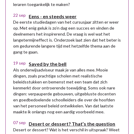
leraren toegankelijk te maken?
22 sep
Eens - en steeds weer
De eerste studiedagen van het cursusjaar zitten er weer
op. Met enig geluk is zo’n dag een succes en vinden de
deelnemers het inspirerend. De vraag is wel wat het
langetermijneffect is. Onderzoek laat zien dat het beter is
om gedurende langere tijd met hetzelfde thema aan de
gang te gaan.
19 sep
Saved by the bell
Als onderwijsadviseur maak je van alles mee. Mooie
dingen, zoals prachtige scholen met realistische
beleidsstukken en bemenst met een team dat zich
kenmerkt door ontroerende toewijding. Soms ook nare
dingen: verpauperde gebouwen, uitgebluste docenten
en goedbedoelende schoolleiders die over de hoofden
van het personeel beleid ontwikkelen. Van dat laatste
maakte ik onlangs nog een aardig voorbeeld mee.
07 sep
Desert or dessert? That’s the question
Desert or dessert? Wat is het verschil in uitspraak? Weet