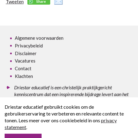
Tweeten
Share
Algemene voorwaarden
Privacybeleid
Disclaimer
Vacatures
Contact
Klachten
Driestar educatief is een christelijk praktijkgericht
kenniscentrum dat een inspirerende bijdrage levert aan het
onderwijs in binnen- en buitenland.
Driestar educatief gebruikt cookies om de
gebruikerservaring te verbeteren en relevante content te
© 2026, Driestar educatief.
tonen. Lees meer over ons cookiebeleid in ons
privacy
statement
.
Voor alle data geldt: D
eo volente
.