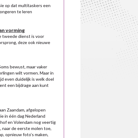
ie op dat multitaskers een
jongeren te leren
van vorming
de tweede dienst is voor
oorsprong, deze ook nieuwe
. Soms bewust, maar vaker
rlingen wilt vormen. Maar in
d even duidelijk is welk doel
cent een bijdrage aan kunt
k aan Zaandam, afgelopen
die in één dag Nederland
hof en Volendam nog veertig
 naar de eerste molen toe,
mp, opnieuw foto’s maken,