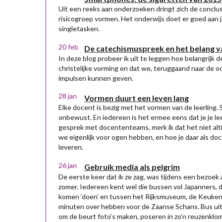
Uit een reeks aan onderzoeken dringt zich de conclus
risicogroep vormen. Het onderwijs doet er goed aan 
singletasken.
20 feb
De catechismuspreek en het belang 
In deze blog probeer ik uit te leggen hoe belangrijk 
christelijke vorming en dat we, teruggaand naar de 
impulsen kunnen geven.
28 jan
Vormen duurt een leven lang
Elke docent is bezig met het vormen van de leerling
onbewust. En iedereen is het ermee eens dat je je lee
gesprek met docententeams, merk ik dat het niet altij
we eigenlijk voor ogen hebben, en hoe je daar als do
leveren.
26 jan
Gebruik media als pelgrim
De eerste keer dat ik ze zag, was tijdens een bezoe
zomer. Iedereen kent wel die bussen vol Japanners, 
komen ‘doen’ en tussen het Rijksmuseum, de Keuken
minuten over hebben voor de Zaanse Schans. Bus uit,
om de beurt foto’s maken, poseren in zo’n reuzenklo