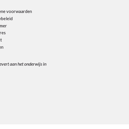
ene voorwaarden
ybeleid
imer
res
t
en
levert aan het onderwijs in