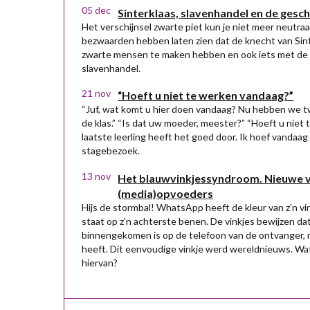
05 dec
Sinterklaas, slavenhandel en de gesch
Het verschijnsel zwarte piet kun je niet meer neutra
bezwaarden hebben laten zien dat de knecht van Sin
zwarte mensen te maken hebben en ook iets met de 
slavenhandel.
21 nov
“Hoeft u niet te werken vandaag?”
“Juf, wat komt u hier doen vandaag? Nu hebben we t
de klas.” “Is dat uw moeder, meester?” “Hoeft u niet
laatste leerling heeft het goed door. Ik hoef vandaag
stagebezoek.
13 nov
Het blauwvinkjessyndroom. Nieuwe 
(media)opvoeders
Hijs de stormbal! WhatsApp heeft de kleur van z’n v
staat op z’n achterste benen. De vinkjes bewijzen dat
binnengekomen is op de telefoon van de ontvanger, m
heeft. Dit eenvoudige vinkje werd wereldnieuws. Wa
hiervan?