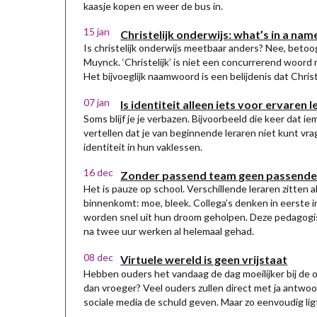
kaasje kopen en weer de bus in.
15 jan
Christelijk onderwijs: what’s in a nam
Is christelijk onderwijs meetbaar anders? Nee, betoog
Muynck. ‘Christelijk’ is niet een concurrerend woord
Het bijvoeglijk naamwoord is een belijdenis dat Christ
07 jan
Is identiteit alleen iets voor ervaren 
Soms blijf je je verbazen. Bijvoorbeeld die keer dat ie
vertellen dat je van beginnende leraren niet kunt vr
identiteit in hun vaklessen.
16 dec
Zonder passend team geen passende 
Het is pauze op school. Verschillende leraren zitten al
binnenkomt: moe, bleek. Collega’s denken in eerste ins
worden snel uit hun droom geholpen. Deze pedagogis
na twee uur werken al helemaal gehad.
08 dec
Virtuele wereld is geen vrijstaat
Hebben ouders het vandaag de dag moeilijker bij de
dan vroeger? Veel ouders zullen direct met ja antwo
sociale media de schuld geven. Maar zo eenvoudig ligt