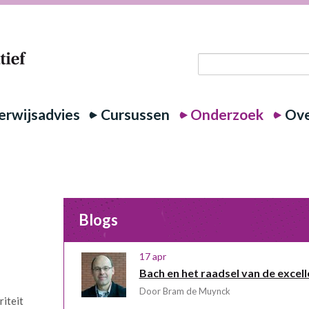
rwijsadvies
Cursussen
Onderzoek
Ove
Blogs
17 apr
Bach en het raadsel van de excell
Door Bram de Muynck
iteit