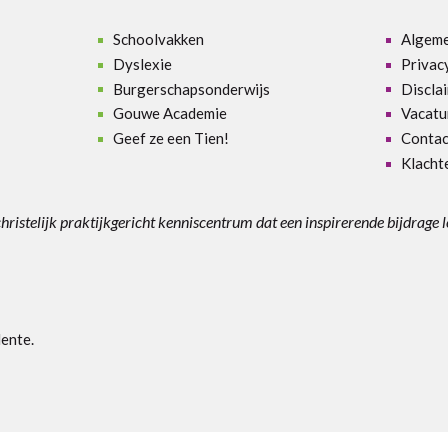
Schoolvakken
Algem
Dyslexie
Privac
Burgerschapsonderwijs
Discla
Gouwe Academie
Vacatu
Geef ze een Tien!
Contac
Klacht
christelijk praktijkgericht kenniscentrum dat een inspirerende bijdrage 
lente
.