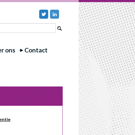
r ons
Contact
entie