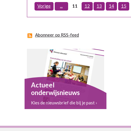
Vorige
...
11
12
13
14
15
Abonneer op RSS-feed
Actueel
onderwijsnieuws
Kies de nieuwsbrief die bij je past ›