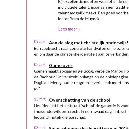
Bij excellentie moeten we niet in de ee
individuele talent, maar aan een traditi
talent mogelijk maakt. Een goed voorbeel
lector Bram de Muynck.
Lees meer ›
09 apr
Aan de slag met christelijk onderwijs!
Een zoektocht naar concrete handvaten om plezier t
en om daar de christelijke identiteit aan te verbinden
02 apr
Game over
Gamen maakt sociaal en gelukkig, vertelde Marlou P
de Radboud Universiteit, onlangs op de opiniepagina
Dagblad. Menig ouder reageerde verbaasd: moet ons 
pc?
13 mrt
Overschatting van de school
Het idee dat het instituut ‘school’ de garantie is vo
thuisonderwijs onterecht in een kwaad daglicht, schr
lector Christelijk leraarschap.
03 mrt
Smartphones: de sigaretten van 2015