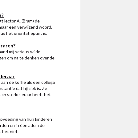
e?
t lector A. (Bram) de
 maar een verwijzend woord.
us het oriëntatiepunt is.
leraren?
mand mij serieus wilde
agen om na te denken over de
leraar
 aan de koffie als een collega
tantie dat hij ziek is. Ze
ch sterke leraar heeft het
 opvoeding van hun kinderen
orden en in één adem de
 het niet.