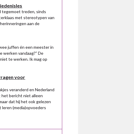
iedenisles
al tegemoet treden, sinds
terklaas met stereotypen van
herinneringen aan de
wee juffen én een meester in
 te werken vandaag?” De
 niet te werken. Ik mag op
vragen voor
inkjes veranderd en Nederland
 het bericht niet alleen
aar dat hij het ook gelezen
t leren (media)opvoeders