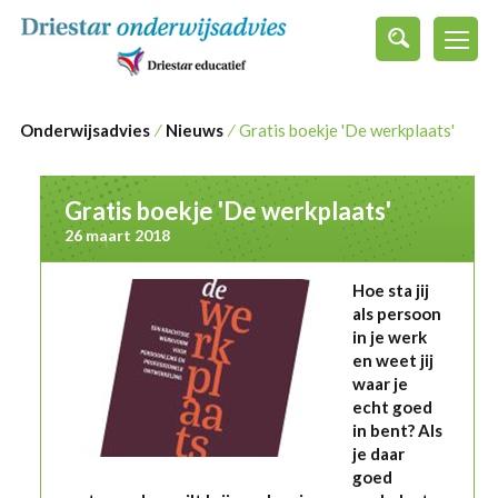
s
Onderwijsadvies
⁄
Nieuws
⁄
Gratis boekje 'De werkplaats'
Gratis boekje 'De werkplaats'
26 maart 2018
Hoe sta jij
als persoon
in je werk
en weet jij
waar je
echt goed
in bent? Als
je daar
goed